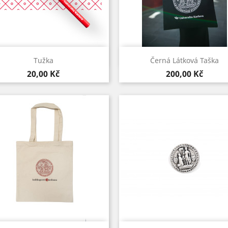
Rychlý náhled
Rychlý náhled


Tužka
Černá Látková Taška
Červená
Černá
Cena
Cena
20,00 Kč
200,00 Kč