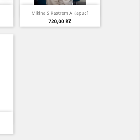
Rychlý náhled

Mikina S Rastrem A Kapucí
Šedá
Černá
Navy-
Kardinálská
Cena
720,00 Kč
dark
červeň
blue