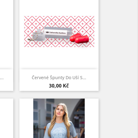
Rychlý náhled

..
Červené Špunty Do Uší S...
Cena
30,00 Kč