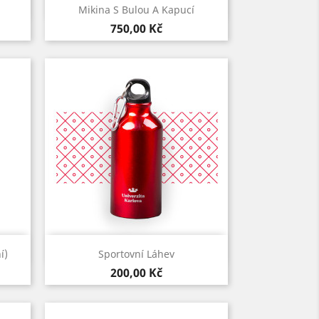
Rychlý náhled

Mikina S Bulou A Kapucí
Šedá
Černá
Navy-
Kardinálská
Cena
750,00 Kč
dark
červeň
blue
Rychlý náhled

í)
Sportovní Láhev
Červená
Černá
Modrá
Cena
200,00 Kč