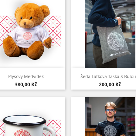
Rychlý náhled
Rychlý náhled


Plyšový Medvídek
Šedá Látková Taška S Bulou.
Cena
Cena
380,00 Kč
200,00 Kč