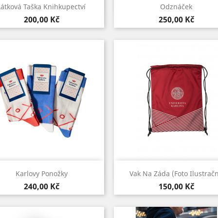
Rychlý náhled
Rychlý náhled


Látková Taška Knihkupectví
Odznáček
Cena
Cena
200,00 Kč
250,00 Kč
Rychlý náhled
Rychlý náhled


Karlovy Ponožky
Vak Na Záda (foto Ilustračn
Bílo-
Bílo-
Modro-
Modrá
Cena
Cena
240,00 Kč
150,00 Kč
červená
modrá
bílá