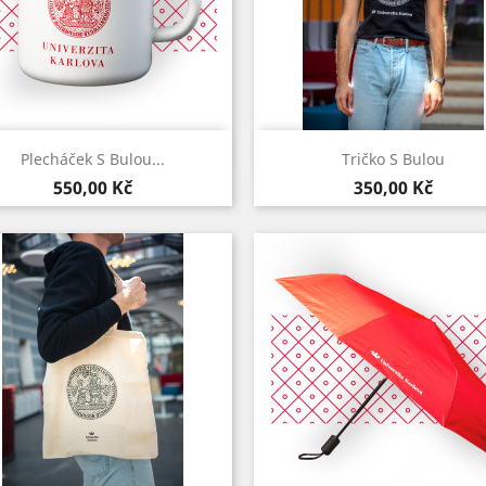
Rychlý náhled
Rychlý náhled


Plecháček S Bulou...
Tričko S Bulou
Bílá
Černá
Šedá
Kardinál
Cena
Cena
550,00 Kč
350,00 Kč
červeň