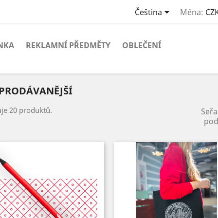

Čeština
Měna:
CZK
NKA
REKLAMNÍ PŘEDMĚTY
OBLEČENÍ
PRODÁVANĚJŠÍ
uje 20 produktů.
Seřa
pod