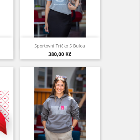
Rychlý náhled

Sportovní Tričko S Bulou
ská
Šedá
Kardinálská
Cena
380,00 Kč
červeň