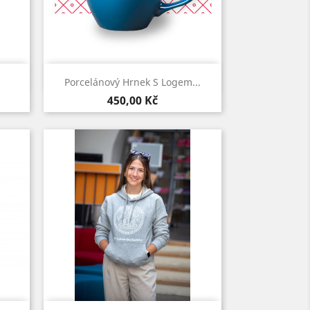
Rychlý náhled

Porcelánový Hrnek S Logem...
Černá
Modrá
Cena
450,00 Kč