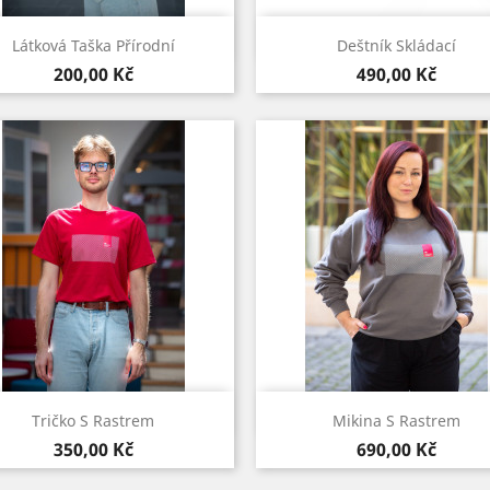
Rychlý náhled
Rychlý náhled


Látková Taška Přírodní
Deštník Skládací
Červená
Černá
Navy-
Cena
Cena
200,00 Kč
490,00 Kč
dark
blue
Rychlý náhled
Rychlý náhled


Tričko S Rastrem
Mikina S Rastrem
Šedá
Navy-
Kardinálská
Šedá
Černá
Navy-
Cena
Cena
350,00 Kč
690,00 Kč
dark
červeň
dark
blue
blue