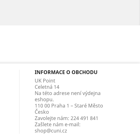
INFORMACE O OBCHODU
UK Point
Celetná 14
Na této adrese není výdejna
eshopu.
110 00 Praha 1 – Staré Město
Česko
Zavolejte nám:
224 491 841
Zašlete nám e-mail:
shop@cuni.cz