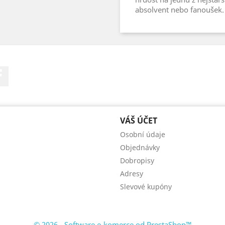
absolvent nebo fanoušek.
Facebook
VÁŠ ÚČET
Osobní údaje
Objednávky
Dobropisy
Adresy
Slevové kupóny
© 2026 - Software e-komerce od PrestaShop™