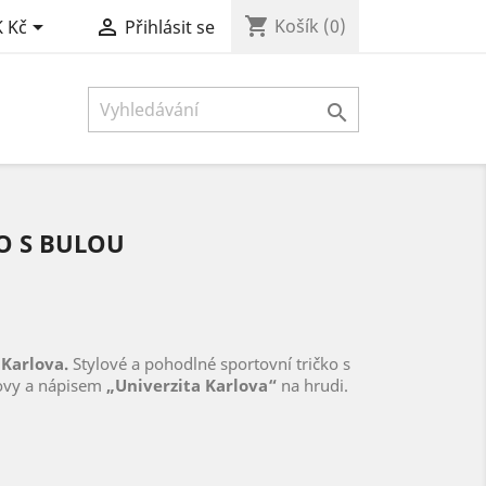
shopping_cart


Košík
(0)
 Kč
Přihlásit se

O S BULOU
 Karlova.
Stylové a pohodlné sportovní tričko s
rlovy a nápisem
„Univerzita Karlova“
na hrudi.