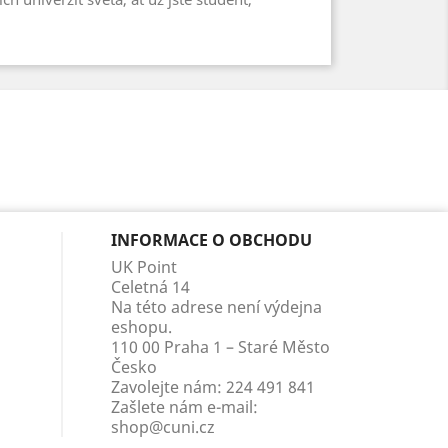
INFORMACE O OBCHODU
UK Point
Celetná 14
Na této adrese není výdejna
eshopu.
110 00 Praha 1 – Staré Město
Česko
Zavolejte nám:
224 491 841
Zašlete nám e-mail:
shop@cuni.cz