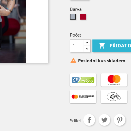
Barva
Kardinálská
Šedá
červeň
Počet

PŘIDAT 

Poslední kus skladem
Sdílet