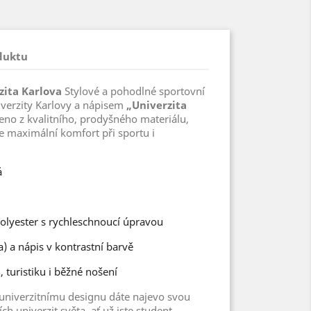
duktu
zita Karlova
Stylové a pohodlné sportovní
niverzity Karlovy a nápisem
„Univerzita
eno z kvalitního, prodyšného materiálu,
je maximální komfort při sportu i
á
olyester s rychleschnoucí úpravou
a) a nápis v kontrastní barvě
, turistiku i běžné nošení
univerzitnímu designu dáte najevo svou
ch univerzit světa, ať už jste student,