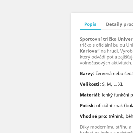
Popis
Detaily pro
Sportovní tričko Univer
tričko s oficiální bulou U
Karlova“
na hrudi. Vyrob
který odvádí pot a zajišťu
volnočasových aktivitách.
Barvy:
červená nebo šed
Velikosti:
S, M, L, XL
Materiál:
lehký funkční p
Potisk:
oficiální znak (bul
Vhodné pro:
trénink, běh
Díky modernímu střihu a 
hrdost na jednu z nejstarší