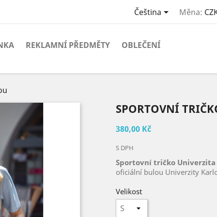

Čeština
Měna:
CZK
NKA
REKLAMNÍ PŘEDMĚTY
OBLEČENÍ
ou
SPORTOVNÍ TRIČK
380,00 Kč
S DPH
Sportovní tričko Univerzita
oficiální bulou Univerzity Ka
Velikost